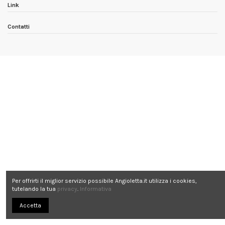
Link
Contatti
Per offrirti il miglior servizio possibile Angioletta.it utilizza i cookies,
tutelando la tua
privacy
.
Informativa
Accetta