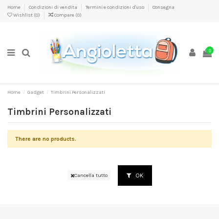
Home
Condizioni di vendita
Termini e condizioni d'uso
Consegna
Wishlist (
0
)
Compare (
0
)
0
Home
Gadget
Timbrini Personalizzati
Timbrini Personalizzati
There are no products.
OK
Cancella tutto