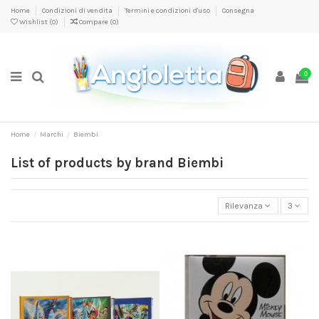
Home
Condizioni di vendita
Termini e condizioni d'uso
Consegna
Wishlist (
0
)
Compare (
0
)
0
Home
Marchi
Biembi
List of products by brand Biembi
Rilevanza
3