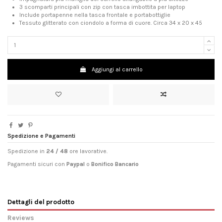
3 scomparti principali con zip con tasca imbottita per laptop
Include portapenne nella tasca frontale e portabottiglie
Tessuto glitterato con ciondolo a forma di cuore. Circa 34 x 20 x 45
Aggiungi al carrello
Spedizione e Pagamenti
Spedizione in
24 / 48
ore lavorative.
Pagamenti sicuri con
Paypal
o
Bonifico Bancario
Dettagli del prodotto
Reviews