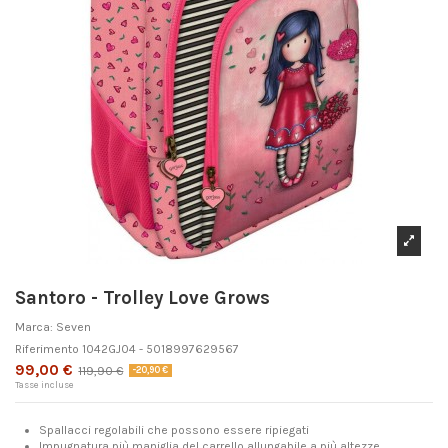
Santoro - Trolley Love Grows
Marca:
Seven
Riferimento
1042GJ04 - 5018997629567
99,00 €
119,90 €
-20,90 €
Tasse incluse
Spallacci regolabili che possono essere ripiegati
Impugnatura più maniglia del carrello allungabile a più altezze