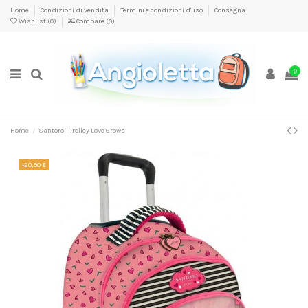
Home
Condizioni di vendita
Termini e condizioni d'uso
Consegna
Wishlist (
0
)
Compare (
0
)
0
Home
Santoro - Trolley Love Grows
-20,90 €