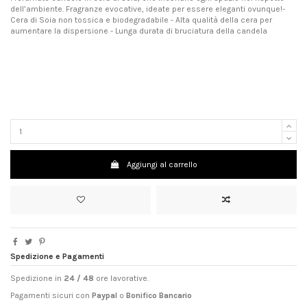
dell’ambiente. Fragranze evocative, ideate per essere eleganti ovunque!-
Cera di Soia non tossica e biodegradabile - Alta qualità della cera per
aumentare la dispersione - Lunga durata di bruciatura della candela
Aggiungi al carrello
Spedizione e Pagamenti
Spedizione in
24 / 48
ore lavorative.
Pagamenti sicuri con
Paypal
o
Bonifico Bancario