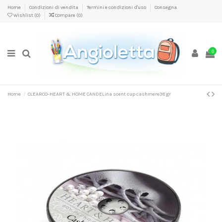
Home
Condizioni di vendita
Termini e condizioni d'uso
Consegna
Wishlist (
0
)
Compare (
0
)
0
Home
CLEARCO-HEART & HOME CANDELina scent cup cashmere38 gr