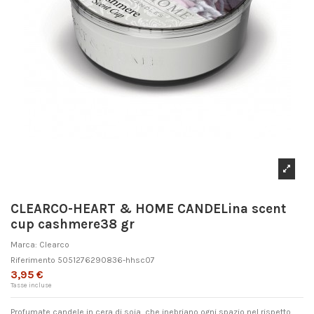
CLEARCO-HEART & HOME CANDELina scent
cup cashmere38 gr
Marca:
Clearco
Riferimento
5051276290836-hhsc07
3,95 €
Tasse incluse
Profumate candele in cera di soia, che inebriano ogni spazio nel rispetto