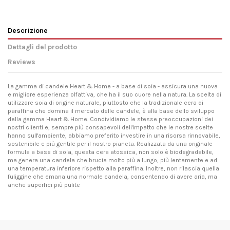
Descrizione
Dettagli del prodotto
Reviews
La gamma di candele Heart & Home - a base di soia - assicura una nuova
e migliore esperienza olfattiva, che ha il suo cuore nella natura. La scelta di
utilizzare soia di origine naturale, piuttosto che la tradizionale cera di
paraffina che domina il mercato delle candele, è alla base dello sviluppo
della gamma Heart & Home. Condividiamo le stesse preoccupazioni dei
nostri clienti e, sempre più consapevoli dell'impatto che le nostre scelte
hanno sull'ambiente, abbiamo preferito investire in una risorsa rinnovabile,
sostenibile e più gentile per il nostro pianeta. Realizzata da una originale
formula a base di soia, questa cera atossica, non solo è biodegradabile,
ma genera una candela che brucia molto più a lungo, più lentamente e ad
una temperatura inferiore rispetto alla paraffina. Inoltre, non rilascia quella
fuliggine che emana una normale candela, consentendo di avere aria, ma
anche superfici più pulite
Condizione
No reviews
imesso a nuovo