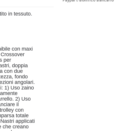
Paypal
o
Bonifico Bancario
tito in tessuto.
ibile con maxi
 Crossover
s per
astri, doppia
ca con due
ltezza, fondo
ezioni angolari.
zzi: 1) Uso zaino
tamente
rrello. 2) Uso
ciare il
trolley con
mparsa totale
Nastri applicati
le che creano