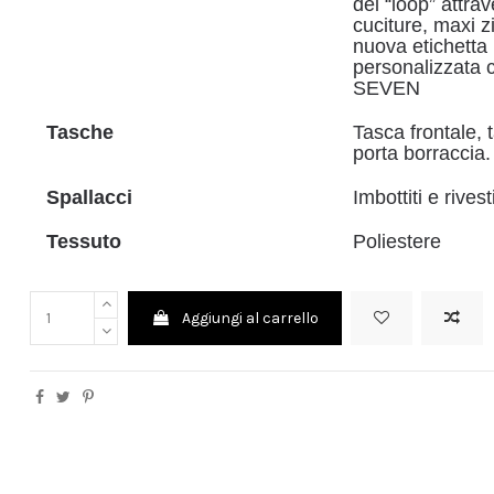
dei “loop” attrav
cuciture, maxi 
nuova etichett
personalizzata 
SEVEN
Tasche
Tasca frontale, 
porta borraccia.
Spallacci
Imbottiti e rivest
Tessuto
Poliestere
Aggiungi al carrello