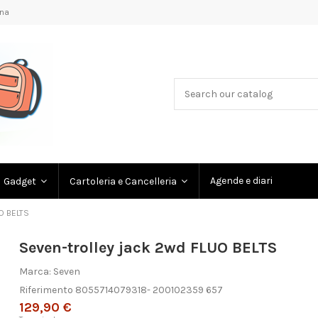
na
Agende e diari
Gadget
Cartoleria e Cancelleria
O BELTS
Seven-trolley jack 2wd FLUO BELTS
Marca:
Seven
Riferimento
8055714079318- 200102359 657
129,90 €