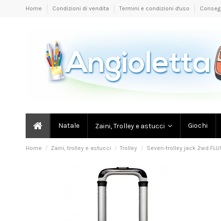
Home
Condizioni di vendita
Termini e condizioni d'uso
Conseg
Natale
Giochi
Zaini, Trolley e astucci
Home
Zaini, trolley e astucci
Trolley
Seven-trolley jack 2wd FLU