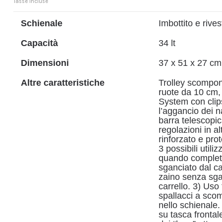
Tasse incluse
Schienale
Imbottito e rives
Capacità
34 lt
Dimensioni
37 x 51 x 27 cm
Altre caratteristiche
Trolley scompon
ruote da 10 cm,
System con clip
l’aggancio dei n
barra telescopi
regolazioni in a
rinforzato e prot
3 possibili utili
quando comple
sganciato dal ca
zaino senza sgan
carrello. 3) Uso 
spallacci a sco
nello schienale. 
su tasca fronta