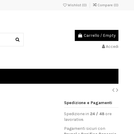
Wishlist (
0
)
Compare (
0
)
Carrello
/
Empty
Accedi
Spedizione e Pagamenti
Spedizione in
24 / 48
ore
lavorative.
Pagamenti sicuri con