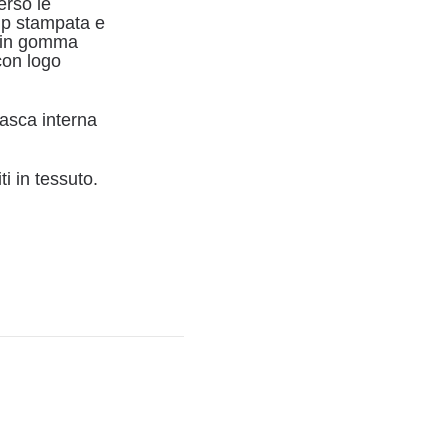
erso le
zip stampata e
a in gomma
con logo
tasca interna
iti in tessuto.